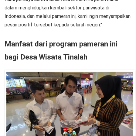
dalam menghidupkan kembali sektor pariwisata di
Indonesia, dan melalui pameran ini, kami ingin menyampaikan
pesan positif tersebut kepada seluruh negeri."
Manfaat dari program pameran ini
bagi Desa Wisata Tinalah