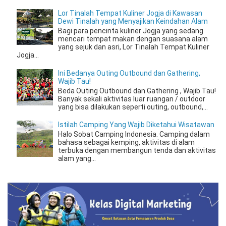
Lor Tinalah Tempat Kuliner Jogja di Kawasan
Dewi Tinalah yang Menyajikan Keindahan Alam
Bagi para pencinta kuliner Jogja yang sedang
mencari tempat makan dengan suasana alam
yang sejuk dan asri, Lor Tinalah Tempat Kuliner
Jogja...
Ini Bedanya Outing Outbound dan Gathering,
Wajib Tau!
Beda Outing Outbound dan Gathering , Wajib Tau!
Banyak sekali aktivitas luar ruangan / outdoor
yang bisa dilakukan seperti outing, outbound,...
Istilah Camping Yang Wajib Diketahui Wisatawan
Halo Sobat Camping Indonesia. Camping dalam
bahasa sebagai kemping, aktivitas di alam
terbuka dengan membangun tenda dan aktivitas
alam yang...