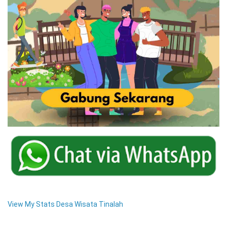
View My Stats Desa Wisata Tinalah