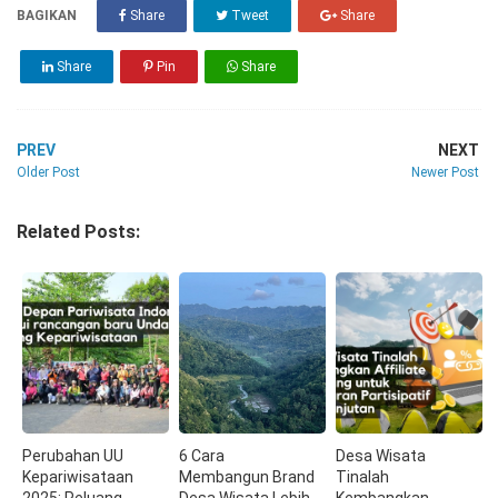
BAGIKAN
Share
Tweet
Share
Share
Pin
Share
PREV
NEXT
Older Post
Newer Post
Related Posts:
Perubahan UU
6 Cara
Desa Wisata
Kepariwisataan
Membangun Brand
Tinalah