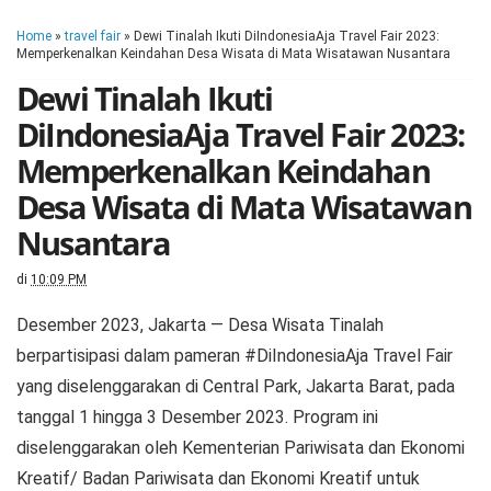
Home
»
travel fair
»
Dewi Tinalah Ikuti DiIndonesiaAja Travel Fair 2023:
Memperkenalkan Keindahan Desa Wisata di Mata Wisatawan Nusantara
Dewi Tinalah Ikuti
DiIndonesiaAja Travel Fair 2023:
Memperkenalkan Keindahan
Desa Wisata di Mata Wisatawan
Nusantara
di
10:09 PM
Desember 2023, Jakarta — Desa Wisata Tinalah
berpartisipasi dalam pameran #DiIndonesiaAja Travel Fair
yang diselenggarakan di Central Park, Jakarta Barat, pada
tanggal 1 hingga 3 Desember 2023. Program ini
diselenggarakan oleh Kementerian Pariwisata dan Ekonomi
Kreatif/ Badan Pariwisata dan Ekonomi Kreatif untuk