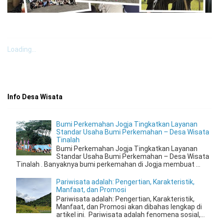
Loading...
Info Desa Wisata
Bumi Perkemahan Jogja Tingkatkan Layanan
Standar Usaha Bumi Perkemahan – Desa Wisata
Tinalah
Bumi Perkemahan Jogja Tingkatkan Layanan
Standar Usaha Bumi Perkemahan – Desa Wisata
Tinalah . Banyaknya bumi perkemahan di Jogja membuat ...
Pariwisata adalah: Pengertian, Karakteristik,
Manfaat, dan Promosi
Pariwisata adalah: Pengertian, Karakteristik,
Manfaat, dan Promosi akan dibahas lengkap di
artikel ini. Pariwisata adalah fenomena sosial,...