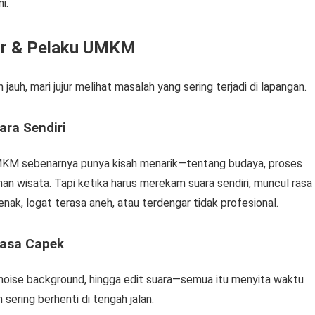
i.
or & Pelaku UMKM
uh, mari jujur melihat masalah yang sering terjadi di lapangan.
ara Sendiri
MKM sebenarnya punya kisah menarik—tentang budaya, proses
man wisata. Tapi ketika harus merekam suara sendiri, muncul rasa
 enak, logat terasa aneh, atau terdengar tidak profesional.
rasa Capek
, noise background, hingga edit suara—semua itu menyita waktu
n sering berhenti di tengah jalan.