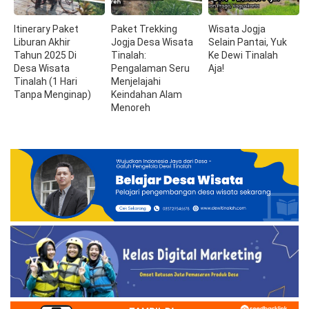
Itinerary Paket
Paket Trekking
Wisata Jogja
Liburan Akhir
Jogja Desa Wisata
Selain Pantai, Yuk
Tahun 2025 Di
Tinalah:
Ke Dewi Tinalah
Desa Wisata
Pengalaman Seru
Aja!
Tinalah (1 Hari
Menjelajahi
Tanpa Menginap)
Keindahan Alam
Menoreh