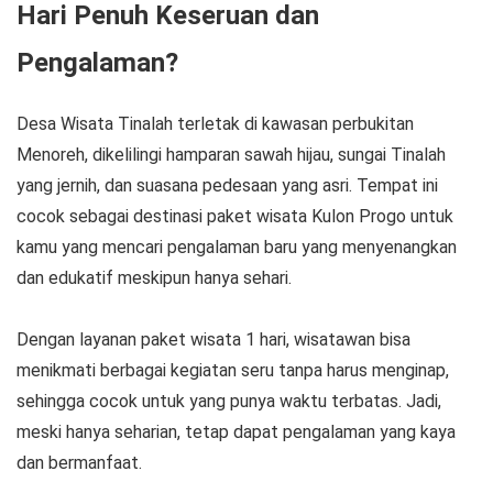
Hari Penuh Keseruan dan
Pengalaman?
Desa Wisata Tinalah terletak di kawasan perbukitan
Menoreh, dikelilingi hamparan sawah hijau, sungai Tinalah
yang jernih, dan suasana pedesaan yang asri. Tempat ini
cocok sebagai destinasi paket wisata Kulon Progo untuk
kamu yang mencari pengalaman baru yang menyenangkan
dan edukatif meskipun hanya sehari.
Dengan layanan paket wisata 1 hari, wisatawan bisa
menikmati berbagai kegiatan seru tanpa harus menginap,
sehingga cocok untuk yang punya waktu terbatas. Jadi,
meski hanya seharian, tetap dapat pengalaman yang kaya
dan bermanfaat.