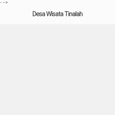
-
-->
Desa Wisata Tinalah