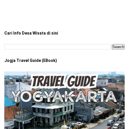
Cari Info Desa Wisata di sini
Jogja Travel Guide (EBook)