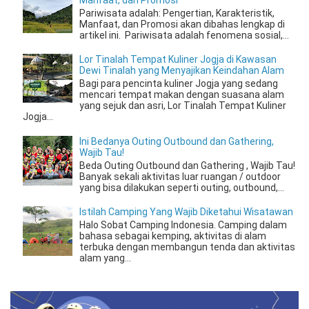
Pariwisata adalah: Pengertian, Karakteristik,
Manfaat, dan Promosi akan dibahas lengkap di
artikel ini. Pariwisata adalah fenomena sosial,...
Lor Tinalah Tempat Kuliner Jogja di Kawasan
Dewi Tinalah yang Menyajikan Keindahan Alam
Bagi para pencinta kuliner Jogja yang sedang
mencari tempat makan dengan suasana alam
yang sejuk dan asri, Lor Tinalah Tempat Kuliner
Jogja...
Ini Bedanya Outing Outbound dan Gathering,
Wajib Tau!
Beda Outing Outbound dan Gathering , Wajib Tau!
Banyak sekali aktivitas luar ruangan / outdoor
yang bisa dilakukan seperti outing, outbound,...
Istilah Camping Yang Wajib Diketahui Wisatawan
Halo Sobat Camping Indonesia. Camping dalam
bahasa sebagai kemping, aktivitas di alam
terbuka dengan membangun tenda dan aktivitas
alam yang...