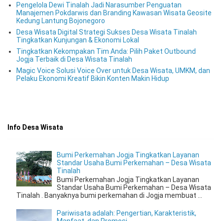
Pengelola Dewi Tinalah Jadi Narasumber Penguatan
Manajemen Pokdarwis dan Branding Kawasan Wisata Geosite
Kedung Lantung Bojonegoro
Desa Wisata Digital Strategi Sukses Desa Wisata Tinalah
Tingkatkan Kunjungan & Ekonomi Lokal
Tingkatkan Kekompakan Tim Anda: Pilih Paket Outbound
Jogja Terbaik di Desa Wisata Tinalah
Magic Voice Solusi Voice Over untuk Desa Wisata, UMKM, dan
Pelaku Ekonomi Kreatif Bikin Konten Makin Hidup
Info Desa Wisata
Bumi Perkemahan Jogja Tingkatkan Layanan
Standar Usaha Bumi Perkemahan – Desa Wisata
Tinalah
Bumi Perkemahan Jogja Tingkatkan Layanan
Standar Usaha Bumi Perkemahan – Desa Wisata
Tinalah . Banyaknya bumi perkemahan di Jogja membuat ...
Pariwisata adalah: Pengertian, Karakteristik,
Manfaat, dan Promosi