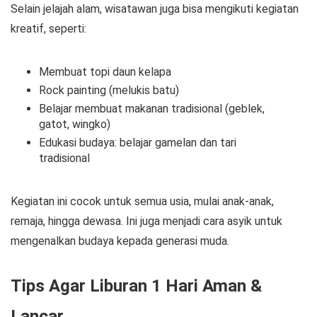
Selain jelajah alam, wisatawan juga bisa mengikuti kegiatan
kreatif, seperti:
Membuat topi daun kelapa
Rock painting (melukis batu)
Belajar membuat makanan tradisional (geblek,
gatot, wingko)
Edukasi budaya: belajar gamelan dan tari
tradisional
Kegiatan ini cocok untuk semua usia, mulai anak-anak,
remaja, hingga dewasa. Ini juga menjadi cara asyik untuk
mengenalkan budaya kepada generasi muda.
Tips Agar Liburan 1 Hari Aman &
Lancar