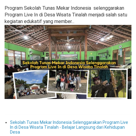
Program Sekolah Tunas Mekar Indonesia selenggarakan
Program Live In di Desa Wisata Tinalah menjadi salah satu
kegiatan edukatif yang member...
Sekolah Tunas Mekar Indonesia Selenggarakan Program Live
In di Desa Wisata Tinalah - Belajar Langsung dari Kehidupan
Desa