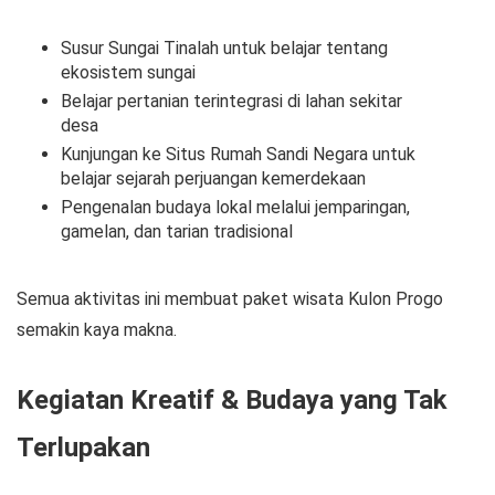
Susur Sungai Tinalah untuk belajar tentang
ekosistem sungai
Belajar pertanian terintegrasi di lahan sekitar
desa
Kunjungan ke Situs Rumah Sandi Negara untuk
belajar sejarah perjuangan kemerdekaan
Pengenalan budaya lokal melalui jemparingan,
gamelan, dan tarian tradisional
Semua aktivitas ini membuat paket wisata Kulon Progo
semakin kaya makna.
Kegiatan Kreatif & Budaya yang Tak
Terlupakan