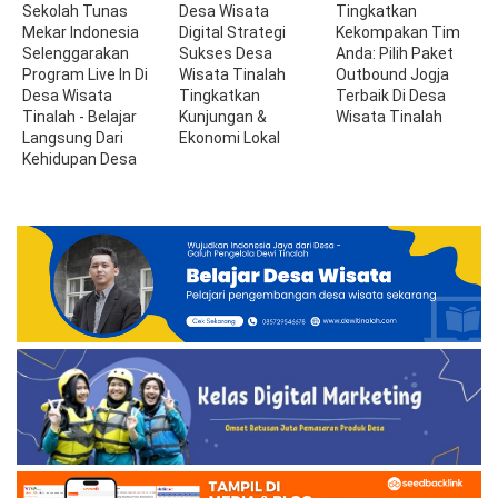
Sekolah Tunas
Desa Wisata
Tingkatkan
Mekar Indonesia
Digital Strategi
Kekompakan Tim
Selenggarakan
Sukses Desa
Anda: Pilih Paket
Program Live In Di
Wisata Tinalah
Outbound Jogja
Desa Wisata
Tingkatkan
Terbaik Di Desa
Tinalah - Belajar
Kunjungan &
Wisata Tinalah
Langsung Dari
Ekonomi Lokal
Kehidupan Desa