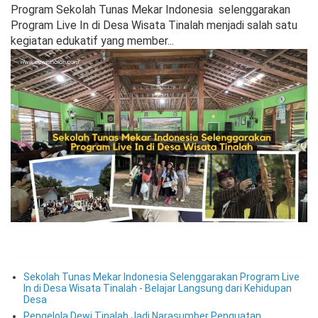
Program Sekolah Tunas Mekar Indonesia selenggarakan
Program Live In di Desa Wisata Tinalah menjadi salah satu
kegiatan edukatif yang member...
Sekolah Tunas Mekar Indonesia Selenggarakan Program Live
In di Desa Wisata Tinalah - Belajar Langsung dari Kehidupan
Desa
Pengelola Dewi Tinalah Jadi Narasumber Penguatan