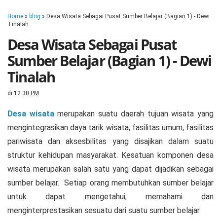
Home
»
blog
»
Desa Wisata Sebagai Pusat Sumber Belajar (Bagian 1) - Dewi
Tinalah
Desa Wisata Sebagai Pusat
Sumber Belajar (Bagian 1) - Dewi
Tinalah
di
12:30 PM
Desa wisata
merupakan suatu daerah tujuan wisata yang
mengintegrasikan daya tarik wisata, fasilitas umum, fasilitas
pariwisata dan aksesbilitas yang disajikan dalam suatu
struktur kehidupan masyarakat. Kesatuan komponen desa
wisata merupakan salah satu yang dapat dijadikan sebagai
sumber belajar. Setiap orang membutuhkan sumber belajar
untuk dapat mengetahui, memahami dan
menginterprestasikan sesuatu dari suatu sumber belajar.