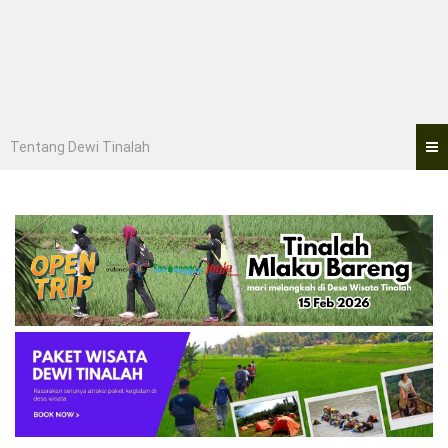
Tentang Dewi Tinalah