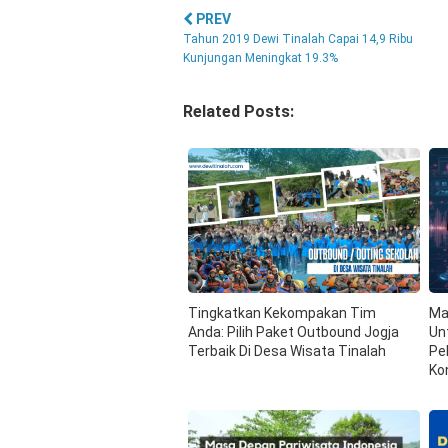
PREV
Tahun 2019 Dewi Tinalah Capai 14,9 Ribu
Kunjungan Meningkat 19.3%
Related Posts:
Tingkatkan Kekompakan Tim
Ma
Anda: Pilih Paket Outbound Jogja
Un
Terbaik Di Desa Wisata Tinalah
Pe
Ko