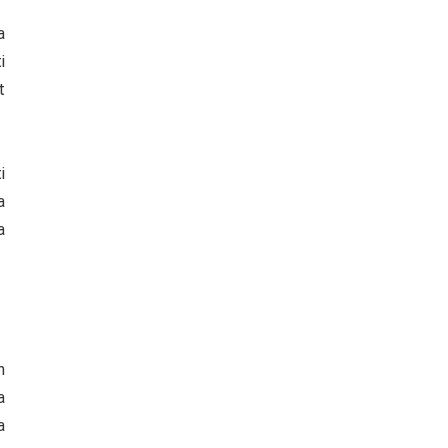
a
i
t
i
a
a
n
a
a