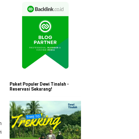
Paket Populer Dewi Tinalah -
Reservasi Sekarang!
n
i