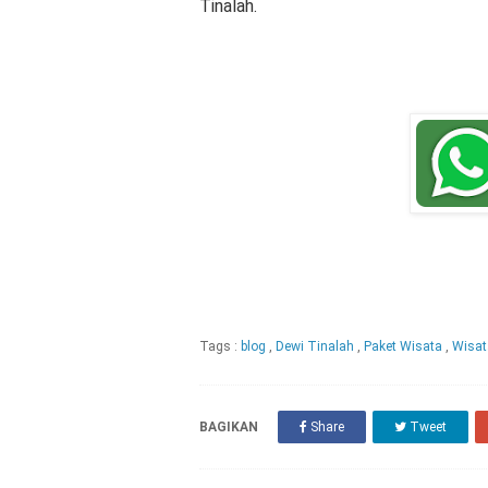
Tinalah.
Tags :
blog
,
Dewi Tinalah
,
Paket Wisata
,
Wisat
BAGIKAN
Share
Tweet