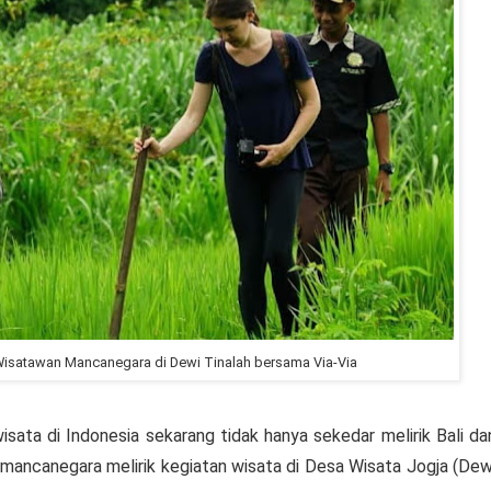
Wisatawan Mancanegara di Dewi Tinalah bersama Via-Via
sata di Indonesia sekarang tidak hanya sekedar melirik Bali da
n mancanegara melirik kegiatan wisata di Desa Wisata Jogja (Dew