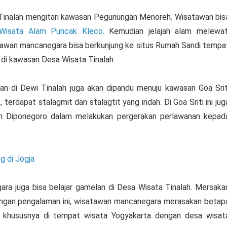
a Tinalah mengitari kawasan Pegunungan Menoreh. Wisatawan bis
Wisata Alam Puncak Kleco
. Kemudian jelajah alam melewat
tawan mancanegara bisa berkunjung ke situs Rumah Sandi tempa
 di kawasan Desa Wisata Tinalah.
n di Dewi Tinalah juga akan dipandu menuju kawasan Goa Srit
terdapat stalagmit dan stalagtit yang indah. Di Goa Sriti ini jug
an Diponegoro dalam melakukan pergerakan perlawanan kepad
g di Jogja
ara juga bisa belajar gamelan di Desa Wisata Tinalah. Mersaka
engan pengalaman ini, wisatawan mancanegara merasakan betap
, khususnya di tempat wisata Yogyakarta dengan desa wisat