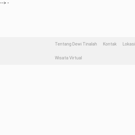
-->
-
Tentang Dewi Tinalah
Kontak
Lokasi
Wisata Virtual