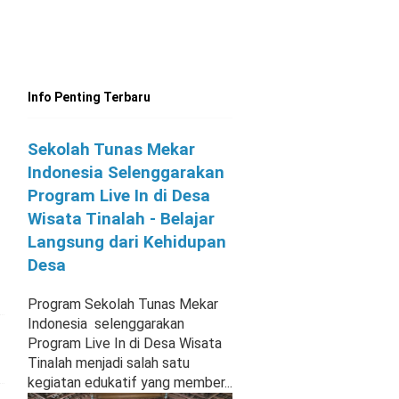
Info Penting Terbaru
Sekolah Tunas Mekar
Indonesia Selenggarakan
Program Live In di Desa
Wisata Tinalah - Belajar
Langsung dari Kehidupan
Desa
Program Sekolah Tunas Mekar
Indonesia selenggarakan
Program Live In di Desa Wisata
Tinalah menjadi salah satu
kegiatan edukatif yang member...