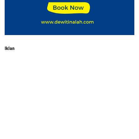
Iklan