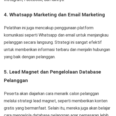
4. Whatsapp Marketing dan Email Marketing
Pelatihan ini juga mencakup penggunaan platform
komunikasi seperti Whatsapp dan email untuk menjangkau
pelanggan secara langsung. Strategi ini sangat efektif
untuk memberikan informasi terbaru dan menjalin hubungan
yang baik dengan pelanggan.
5. Lead Magnet dan Pengelolaan Database
Pelanggan
Peserta akan diajarkan cara menarik calon pelanggan
melalui strategi lead magnet, seperti memberikan konten
gratis yang bermanfaat. Selain itu, mereka juga akan belajar
cara mengelola database pelanggan agar pemasaran lebih