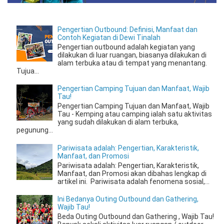
Pengertian Outbound: Definisi, Manfaat dan
Contoh Kegiatan di Dewi Tinalah
Pengertian outbound adalah kegiatan yang
dilakukan di luar ruangan, biasanya dilakukan di
alam terbuka atau di tempat yang menantang.
Tujua...
Pengertian Camping Tujuan dan Manfaat, Wajib
Tau!
Pengertian Camping Tujuan dan Manfaat, Wajib
Tau - Kemping atau camping ialah satu aktivitas
yang sudah dilakukan di alam terbuka,
pegunung...
Pariwisata adalah: Pengertian, Karakteristik,
Manfaat, dan Promosi
Pariwisata adalah: Pengertian, Karakteristik,
Manfaat, dan Promosi akan dibahas lengkap di
artikel ini. Pariwisata adalah fenomena sosial,...
Ini Bedanya Outing Outbound dan Gathering,
Wajib Tau!
Beda Outing Outbound dan Gathering , Wajib Tau!