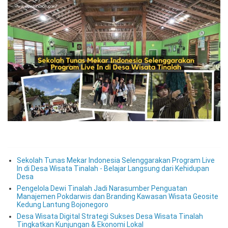
Sekolah Tunas Mekar Indonesia Selenggarakan Program Live
In di Desa Wisata Tinalah - Belajar Langsung dari Kehidupan
Desa
Pengelola Dewi Tinalah Jadi Narasumber Penguatan
Manajemen Pokdarwis dan Branding Kawasan Wisata Geosite
Kedung Lantung Bojonegoro
Desa Wisata Digital Strategi Sukses Desa Wisata Tinalah
Tingkatkan Kunjungan & Ekonomi Lokal