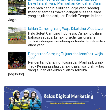
Dewi Tinalah yang Menyajikan Keindahan Alam
Bagi para pencinta kuliner Jogja yang sedang
mencari tempat makan dengan suasana alam
yang sejuk dan asri, Lor Tinalah Tempat Kuliner
Jogja...
Istilah Camping Yang Wajib Diketahui Wisatawan
Halo Sobat Camping Indonesia. Camping dalam
bahasa sebagai kemping, aktivitas di alam
terbuka dengan membangun tenda dan aktivitas
alam yang...
Pengertian Camping Tujuan dan Manfaat, Wajib
Tau!
Pengertian Camping Tujuan dan Manfaat, Wajib
Tau - Kemping atau camping ialah satu aktivitas
yang sudah dilakukan di alam terbuka,
pegunung...