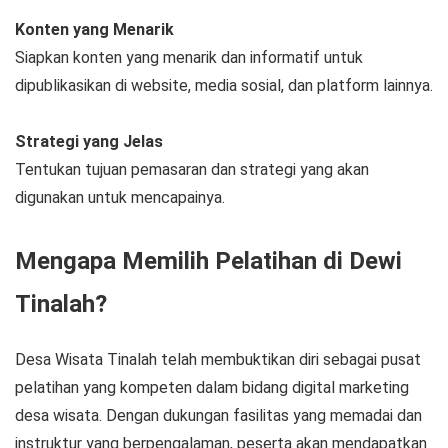
Konten yang Menarik
Siapkan konten yang menarik dan informatif untuk
dipublikasikan di website, media sosial, dan platform lainnya.
Strategi yang Jelas
Tentukan tujuan pemasaran dan strategi yang akan
digunakan untuk mencapainya.
Mengapa Memilih Pelatihan di Dewi
Tinalah?
Desa Wisata Tinalah telah membuktikan diri sebagai pusat
pelatihan yang kompeten dalam bidang digital marketing
desa wisata. Dengan dukungan fasilitas yang memadai dan
instruktur yang berpengalaman, peserta akan mendapatkan